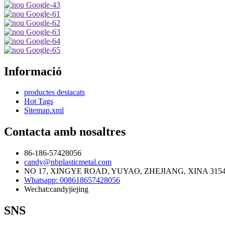
Informació
productes destacats
Hot Tags
Sitemap.xml
Contacta amb nosaltres
86-186-57428056
candy@nbplasticmetal.com
NO 17, XINGYE ROAD, YUYAO, ZHEJIANG, XINA 315
Whatsapp: 008618657428056
Wechat:candyjiejing
SNS