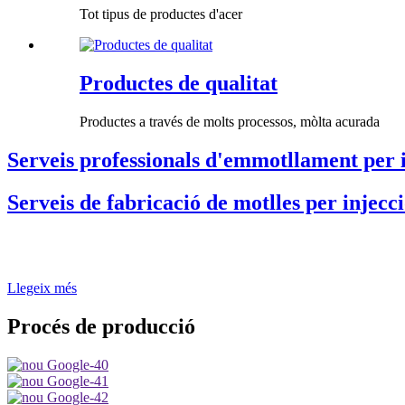
Tot tipus de productes d'acer
Productes de qualitat
Productes a través de molts processos, mòlta acurada
Serveis professionals d'emmotllament per 
Serveis de fabricació de motlles per injecc
Pertanyem a Ningbo P&M Plastic Metal Product Co., Ltd, ubicada a Yuya
Ningbo, línia doble estreta de La carretera estatal 329 de trànsit terrestr
Llegeix més
Procés de producció