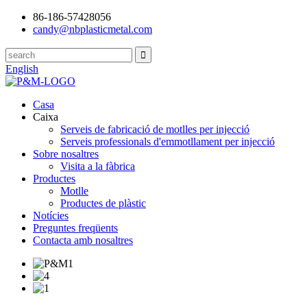
86-186-57428056
candy@nbplasticmetal.com
English
Casa
Caixa
Serveis de fabricació de motlles per injecció
Serveis professionals d'emmotllament per injecció
Sobre nosaltres
Visita a la fàbrica
Productes
Motlle
Productes de plàstic
Notícies
Preguntes freqüents
Contacta amb nosaltres