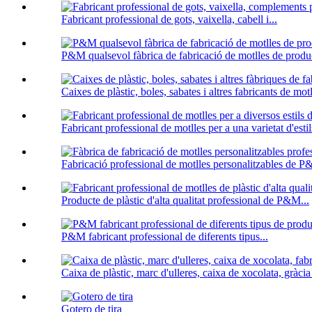
Fabricant professional de gots, vaixella, cabell i...
P&M qualsevol fàbrica de fabricació de motlles de produc
Caixes de plàstic, boles, sabates i altres fabricants de motl
Fabricant professional de motlles per a una varietat d'estils
Fabricació professional de motlles personalitzables de P
Producte de plàstic d'alta qualitat professional de P&M...
P&M fabricant professional de diferents tipus...
Caixa de plàstic, marc d'ulleres, caixa de xocolata, gràcia 
Gotero de tira