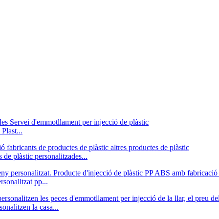
Plast...
de plàstic personalitzades...
sonalitzat pp...
onalitzen la casa...