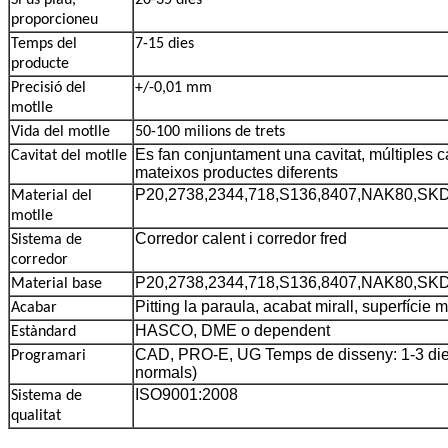
proporcioneu
Temps del
7-15 dies
producte
Precisió del
+/-0,01 mm
motlle
Vida del motlle
50-100 milions de trets
Es fan conjuntament una cavitat, múltiples ca
Cavitat del motlle
mateixos productes diferents
P20,2738,2344,718,S136,8407,NAK80,SK
Material del
motlle
Corredor calent i corredor fred
Sistema de
corredor
P20,2738,2344,718,S136,8407,NAK80,SK
Material base
Pitting la paraula, acabat mirall, superfície m
Acabar
HASCO, DME o dependent
Estàndard
CAD, PRO-E, UG Temps de disseny: 1-3 die
Programari
normals)
ISO9001:2008
Sistema de
qualitat