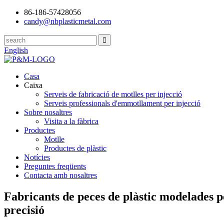
86-186-57428056
candy@nbplasticmetal.com
English
Casa
Caixa
Serveis de fabricació de motlles per injecció
Serveis professionals d'emmotllament per injecció
Sobre nosaltres
Visita a la fàbrica
Productes
Motlle
Productes de plàstic
Notícies
Preguntes freqüents
Contacta amb nosaltres
Fabricants de peces de plàstic modelades p
precisió