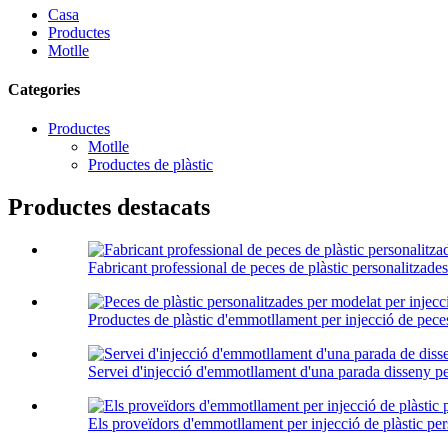
Casa
Productes
Motlle
Categories
Productes
Motlle
Productes de plàstic
Productes destacats
Fabricant professional de peces de plàstic personalitzades 
Productes de plàstic d'emmotllament per injecció de peces 
Servei d'injecció d'emmotllament d'una parada disseny per
Els proveïdors d'emmotllament per injecció de plàstic pers