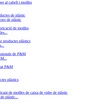
tes de plàstic
les...
...
&M...
de plàstic...