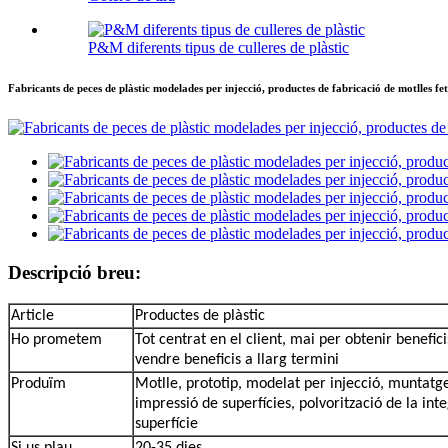
P&M diferents tipus de culleres de plàstic
Fabricants de peces de plàstic modelades per injecció, productes de fabricació de motlles f
Descripció breu:
Article
Productes de plàstic
Ho prometem
Tot centrat en el client, mai per obtenir benefici
vendre beneficis a llarg termini
Produïm
Motlle, prototip, modelat per injecció, muntatg
impressió de superfícies, polvorització de la int
superfície
Si us plau,
20-35 dies