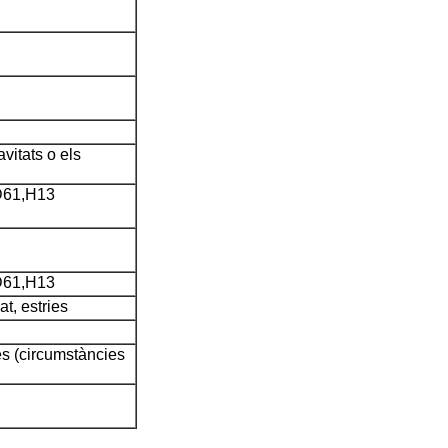
vitats o els
D61,H13
D61,H13
at, estries
s (circumstàncies