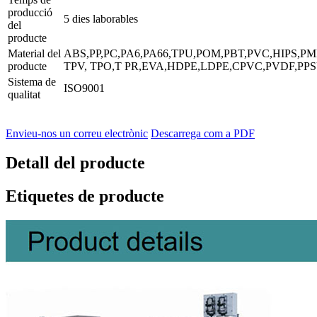
producció
5 dies laborables
del
producte
Material del
ABS,PP,PC,PA6,PA66,TPU,POM,PBT,PVC,HIPS,P
producte
TPV, TPO,T PR,EVA,HDPE,LDPE,CPVC,PVDF,PPS
Sistema de
ISO9001
qualitat
Envieu-nos un correu electrònic
Descarrega com a PDF
Detall del producte
Etiquetes de producte