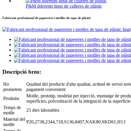
P&M diferents tipus de culleres de plàstic
Fabricant professional de papereres i motlles de tapa de plàstic
Descripció breu:
Ho
Qualitat del producte d'alta qualitat, actitud de servei se
prometem
pagament convenient
Motlle, prototip, modelat per injecció, muntatge de produ
Produïm
superfícies, polvorització de la integració de la superfície
Temps de
25 dies laborables
motlle
Material del
P20,2738,2344,718,S136,8407,NAK80,SKD61,H13
motlle
Temps de