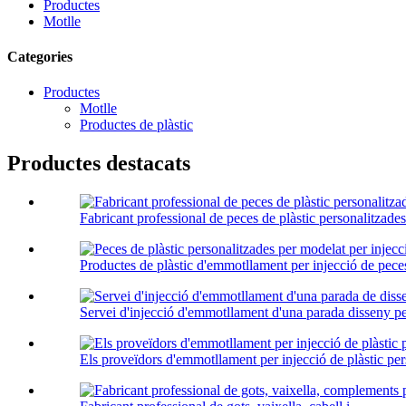
Productes
Motlle
Categories
Productes
Motlle
Productes de plàstic
Productes destacats
Fabricant professional de peces de plàstic personalitzades 
Productes de plàstic d'emmotllament per injecció de peces 
Servei d'injecció d'emmotllament d'una parada disseny per
Els proveïdors d'emmotllament per injecció de plàstic pers