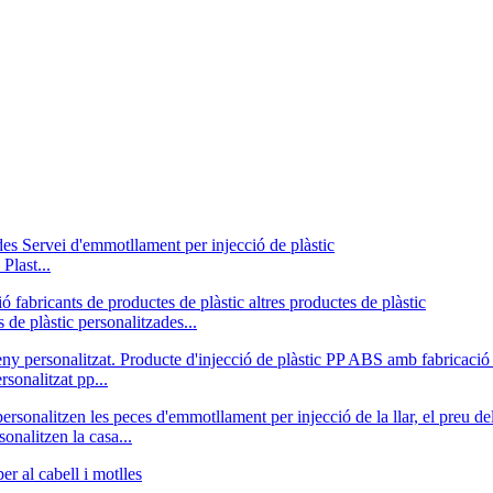
Plast...
de plàstic personalitzades...
sonalitzat pp...
onalitzen la casa...