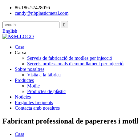
86-186-57428056
candy@nbplasticmetal.com
English
Casa
Caixa
Serveis de fabricació de motlles per injecció
Serveis professionals d'emmotllament per injecció
Sobre nosaltres
Visita a la fàbrica
Productes
Motlle
Productes de plàstic
Notícies
Preguntes freqüents
Contacta amb nosaltres
Fabricant professional de papereres i motll
Casa