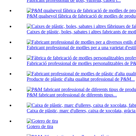
Fabricant professional de gots, vaixella, cabell i...
P&M qualsevol fàbrica de fabricació de motlles de produc
Caixes de plàstic, boles, sabates i altres fabricants de motl
Fabricant professional de motlles per a una varietat d'estils
Fabricació professional de motlles personalitzables de P
Producte de plàstic d'alta qualitat professional de P&M...
P&M fabricant professional de diferents tipus...
Caixa de plàstic, marc d'ulleres, caixa de xocolata, gràcia 
Gotero de tira